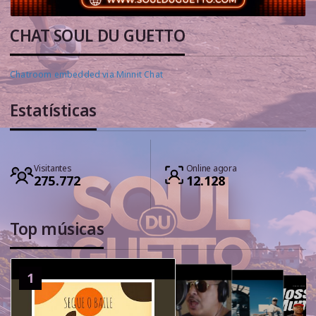
CHAT SOUL DU GUETTO
Chatroom embedded via Minnit Chat
Estatísticas
Visitantes
Online agora
275.772
12.128
Top músicas
1
2
3
4