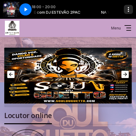
18:00 - 20:00
VÃO 2PAC
NA VIBE com DJ ESTEVÃO 2PAC
Menu
Locutor online