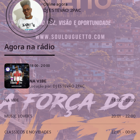
Online agora
DJ ESTEVÃO 2PAC
Agora na rádio
18:00 - 20:00
NA VIBE
DJ ESTEVÃO 2PAC
Locução por:
NA VIBE
18:00
-
20:00
MUSIC LOVER`S
20:01
-
22:00
CLASSICOS E NOVIDADES
22:01
-
00:00